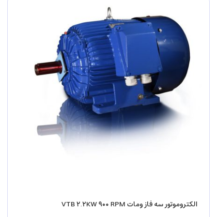
الکتروموتور سه فاز ومات VTB ۲.۲KW ۹۰۰ RPM