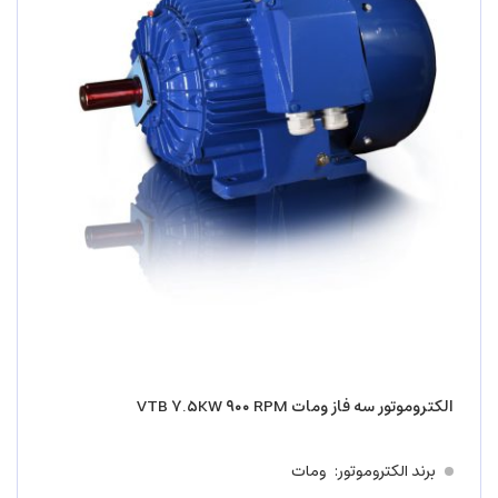
الکتروموتور سه فاز ومات VTB ۷.۵KW ۹۰۰ RPM
برند الکتروموتور
ومات