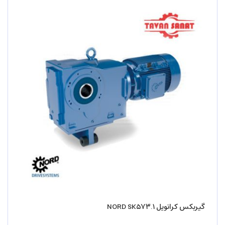
گیربکس کرانویل NORD SK۵۷۳.۱