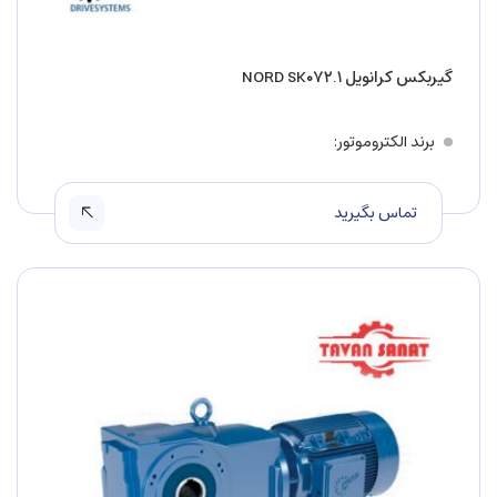
گیربکس کرانویل NORD SK۰۷۲.۱
برند الکتروموتور
تماس بگیرید