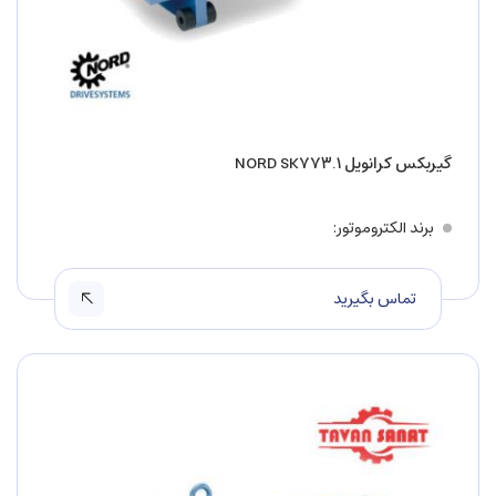
گیربکس کرانویل NORD SK۷۷۳.۱
برند الکتروموتور
تماس بگیرید