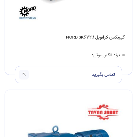
گیربکس کرانویل NORD SK۶۷۲.۱
برند الکتروموتور
تماس بگیرید