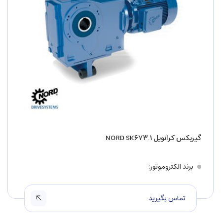
گیربکس کرانویل NORD SK۶۷۳.۱
برند الکتروموتور
تماس بگیرید