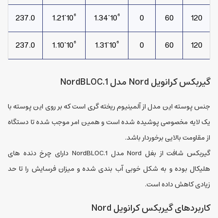
0
237.0
10⁶˙1.21
10⁶˙1.34
0
60
120
0
237.0
10⁶˙1.10
10⁶˙1.31
0
60
120
گیربکس کرانویل Nord مدل NordBLOC.1
جنس پوسته این مدل از آلمینیوم ریخته گری است که بر روی این پوسته با
یک لایه مخصوصی پوشیده شده است و همین امر موجب شده تا دستگاه
از مقاومت بالایی برخوردار باشد.
گیربکس شافت از بغل Nord مدل NordBLOC.1 دارای چرخ دنده های
هلیکال بوده و به شکل خوبی آب بندی شده و میزان فرسایش را تا حد
زیادی کاهش داده است.
کاربردهای گیربکس کرانویل Nord