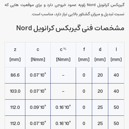
گیربکس کرانویل Nord زاویه عمود خروجی دارد و برای موقعیت هایی که
نسبت تبدیل و میزان گشتاور بالایی نیاز دارد، مناسب است.
مشخصات فنی گیربکس کرانویل Nord
z
c
c ⱽᴸ
f
d
l
m]
[mm]
[Nmm]
[Nmm]
[mm]
[mm]
[mm]
86.6
10⁶˙0.07
-
0
20
40
103.0
10⁶˙0.07
-
0
20
40
112.0
10⁶˙0.09
10⁶˙0.16
0
25
50
112.0
10⁶˙0.07
10⁶˙0.16
0
25
50