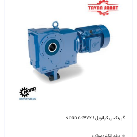
گیربکس کرانویل NORD SK۳۷۲.۱
برند الکتروموتور