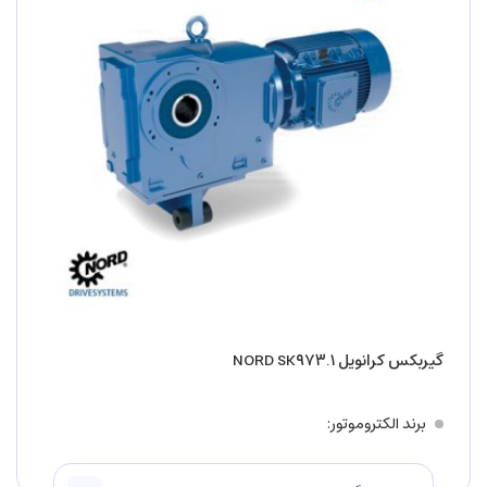
گیربکس کرانویل NORD SK۹۷۳.۱
برند الکتروموتور