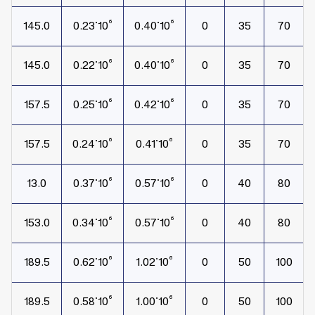
145.0
10⁶˙0.23
10⁶˙0.40
0
35
70
145.0
10⁶˙0.22
10⁶˙0.40
0
35
70
5
157.5
10⁶˙0.25
10⁶˙0.42
0
35
70
5
157.5
10⁶˙0.24
10⁶˙0.41
0
35
70
13.0
10⁶˙0.37
10⁶˙0.57
0
40
80
153.0
10⁶˙0.34
10⁶˙0.57
0
40
80
5
189.5
10⁶˙0.62
10⁶˙1.02
0
50
100
5
189.5
10⁶˙0.58
10⁶˙1.00
0
50
100