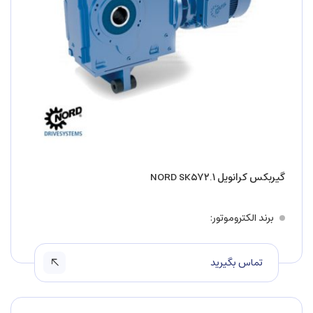
گیربکس کرانویل NORD SK۵۷۲.۱
برند الکتروموتور
تماس بگیرید