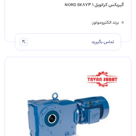
گیربکس کرانویل NORD SK۸۷۳.۱
برند الکتروموتور
تماس بگیرید