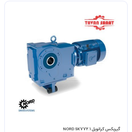
گیربکس کرانویل NORD SK۷۷۲.۱