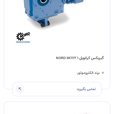
گیربکس کرانویل NORD SK۱۷۲.۱
برند الکتروموتور
تماس بگیرید