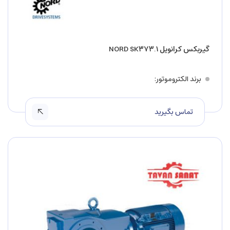
گیربکس کرانویل NORD SK۳۷۳.۱
برند الکتروموتور
تماس بگیرید