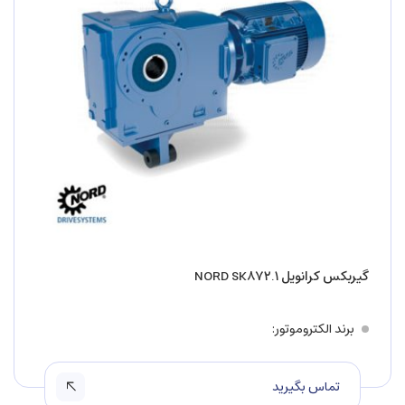
گیربکس کرانویل NORD SK۸۷۲.۱
برند الکتروموتور
تماس بگیرید