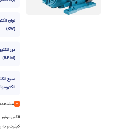
توان الکتر
(KW)
دور الکترو
(R.P.M)
منبع الکت
الکتروموتو
+
مشاهده س
کیفیت و به رو