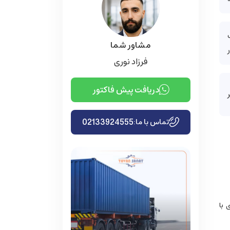
سب
مشاور شما
فرزاد نوری
دریافت پیش فاکتور
02133924555
تماس با ما:
 فنی 80M2A و بدنه ای با