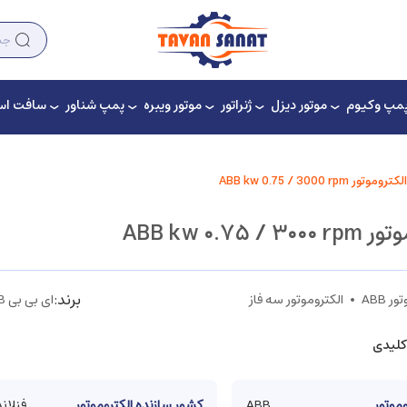
مپ وکیوم
موتور دیزل
ژنراتور
موتور ویبره
پمپ شناور
سافت است
الکتروموتور ABB kw 0.75 / 3000 rpm
ABB kw ۰.۷۵ / 
برند:
ر ABB
الکتروموتور سه فاز
ای بی بی ABB
کلیدی
وموتور
ABB
کشور سازنده الکتروموتور
فنلاند