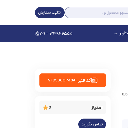
ثبت سفارش
ارتر
۰۲۱ - ۳۳۹۲۴۵۵۵
کد فنی :
VFD900CP43A
دلتا
امتیاز
0
تماس بگیرید
ی