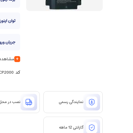
توان اینورت
جریان ورود
+
مشاهده س
کد
VFD-900 CP2000
نمایندگی رسمی
نصب در محل
گارانتی 12 ماهه