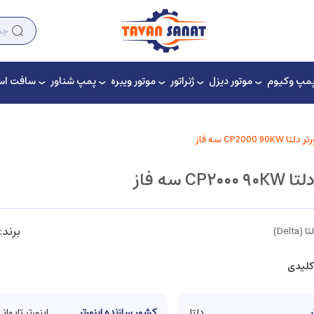
مپ وکیوم
موتور دیزل
ژنراتور
موتور ویبره
پمپ شناور
سافت است
لتا CP2000 90KW سه فاز
CP۲۰ سه فاز
برند:
Delta)
کلیدی
ر
دلتا
کشور سازنده اینورتر
اینورتر تایوان