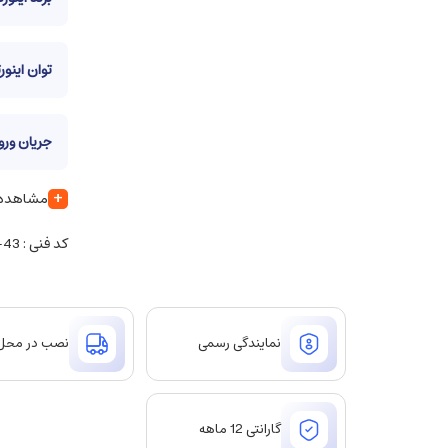
توان اینورت
جریان ورود
+
مشاهده س
کد فنی : VFD-022-c2000-43
نمایندگی رسمی
نصب در محل
گارانتی 12 ماهه