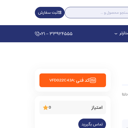
ثبت سفارش
ارتر
۰۲۱ - ۳۳۹۲۴۵۵۵
کد فنی :
VFD022C43A
دلتا
امتیاز
0
تماس بگیرید
ی