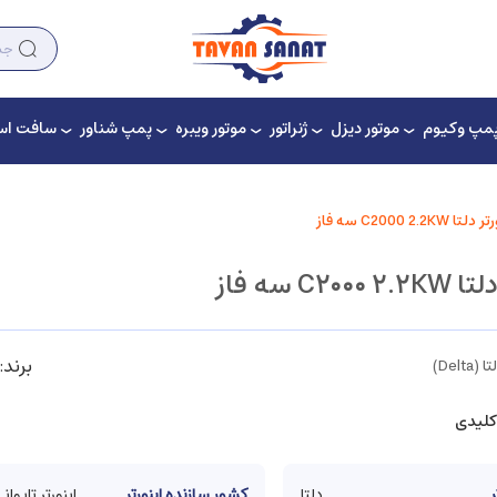
مپ وکیوم
موتور دیزل
ژنراتور
موتور ویبره
پمپ شناور
سافت است
لتا C2000 2.2KW سه فاز
C۲۰۰ سه فاز
برند:
Delta)
کلیدی
ر
دلتا
کشور سازنده اینورتر
اینورتر تایوان