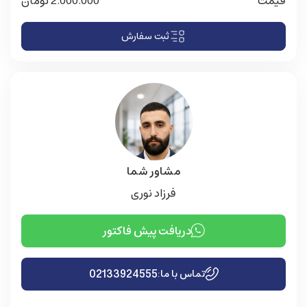
قیمت
2.000.000
تومان
ثبت سفارش
مشاور شما
فرزاد نوری
دریافت پیش فاکتور
02133924555
تماس با ما: