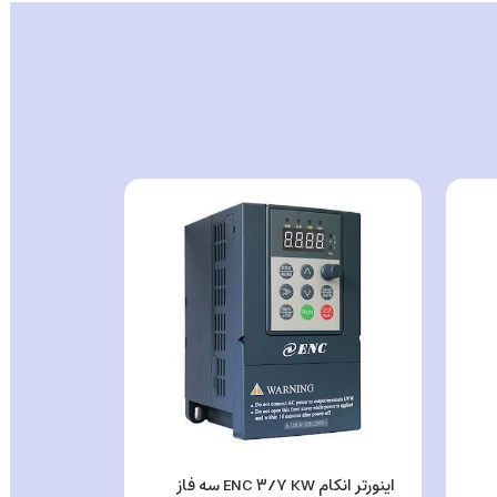
اینورتر انکام ENC ۳/۷ KW سه فاز
اینورتر انکام ENC ۲۰۰ KW سه ف