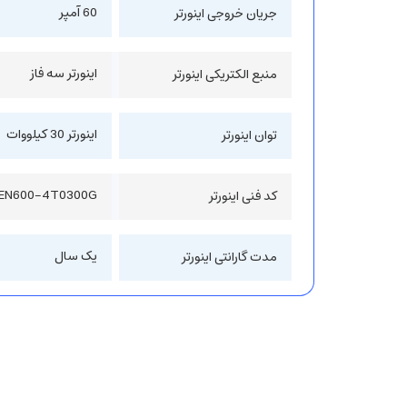
60 آمپر
جریان خروجی اینورتر
اینورتر سه فاز
منبع الکتریکی اینورتر
اینورتر 30 کیلووات
توان اینورتر
EN600-4T0300G
کد فنی اینورتر
یک سال
مدت گارانتی اینورتر