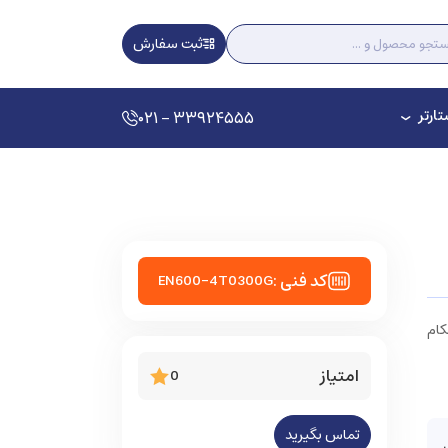
ثبت سفارش
ارتر
۰۲۱ - ۳۳۹۲۴۵۵۵
کد فنی :
EN600-4T0300G
کام
امتیاز
0
تماس بگیرید