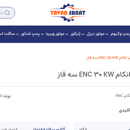
مپ وکیوم
موتور دیزل
ژنراتور
موتور ویبره
پمپ شناور
سافت است
م ENC 30 KW سه فاز
ENC ۳۰ سه فاز
برند:
ام ENC
ان
کلیدی
ر
انکام
کشور سازنده اینورتر
اینورتر چینی